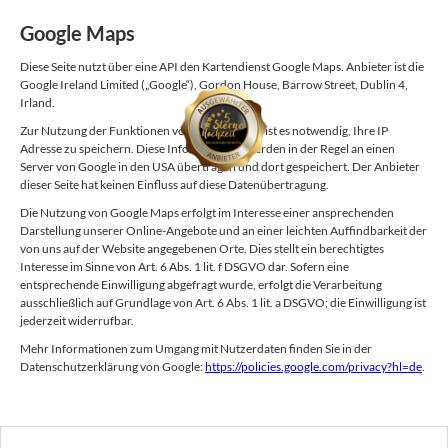
Google Maps
Diese Seite nutzt über eine API den Kartendienst Google Maps. Anbieter ist die
Google Ireland Limited („Google“), Gordon House, Barrow Street, Dublin 4,
Irland.
Zur Nutzung der Funktionen von Google Maps ist es notwendig, Ihre IP
Adresse zu speichern. Diese Informationen werden in der Regel an einen
Server von Google in den USA übertragen und dort gespeichert. Der Anbieter
dieser Seite hat keinen Einfluss auf diese Datenübertragung.
Die Nutzung von Google Maps erfolgt im Interesse einer ansprechenden
Darstellung unserer Online-Angebote und an einer leichten Auffindbarkeit der
von uns auf der Website angegebenen Orte. Dies stellt ein berechtigtes
Interesse im Sinne von Art. 6 Abs. 1 lit. f DSGVO dar. Sofern eine
entsprechende Einwilligung abgefragt wurde, erfolgt die Verarbeitung
ausschließlich auf Grundlage von Art. 6 Abs. 1 lit. a DSGVO; die Einwilligung ist
jederzeit widerrufbar.
Mehr Informationen zum Umgang mit Nutzerdaten finden Sie in der
Datenschutzerklärung von Google:
https://policies.google.com/privacy?hl=de
.