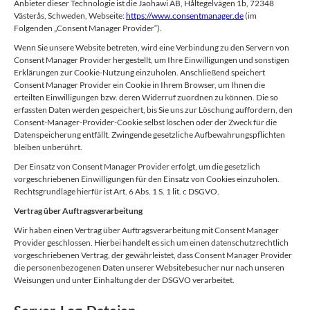
Anbieter dieser Technologie ist die Jaohawi AB, Håltegelvägen 1b, 72348
Västerås, Schweden, Webseite:
https://www.consentmanager.de
(im
Folgenden „Consent Manager Provider“).
Wenn Sie unsere Website betreten, wird eine Verbindung zu den Servern von
Consent Manager Provider hergestellt, um Ihre Einwilligungen und sonstigen
Erklärungen zur Cookie-Nutzung einzuholen. Anschließend speichert
Consent Manager Provider ein Cookie in Ihrem Browser, um Ihnen die
erteilten Einwilligungen bzw. deren Widerruf zuordnen zu können. Die so
erfassten Daten werden gespeichert, bis Sie uns zur Löschung auffordern, den
Consent-Manager-Provider-Cookie selbst löschen oder der Zweck für die
Datenspeicherung entfällt. Zwingende gesetzliche Aufbewahrungspflichten
bleiben unberührt.
Der Einsatz von Consent Manager Provider erfolgt, um die gesetzlich
vorgeschriebenen Einwilligungen für den Einsatz von Cookies einzuholen.
Rechtsgrundlage hierfür ist Art. 6 Abs. 1 S. 1 lit. c DSGVO.
Vertrag über Auftragsverarbeitung
Wir haben einen Vertrag über Auftragsverarbeitung mit Consent Manager
Provider geschlossen. Hierbei handelt es sich um einen datenschutzrechtlich
vorgeschriebenen Vertrag, der gewährleistet, dass Consent Manager Provider
die personenbezogenen Daten unserer Websitebesucher nur nach unseren
Weisungen und unter Einhaltung der der DSGVO verarbeitet.