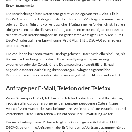
Anschlussfragen bei uns gespeichert. Diese Daten geben wir nicht ohne Ihre
Einwilligung weiter.
Die Verarbeitung dieser Daten erfolgt auf Grundlage von Art. 6 Abs. 1 lit. b
DSGVO, sofern Ihre Anfrage mit der Erfüllung eines Vertrags zusammenhängt
oder zur Durchführung vorvertraglicher Maßnahmen erforderlich ist. In allen
übrigen Fällen beruht die Verarbeitung auf unserem berechtigten Interesse an
der effektiven Bearbeitung der an uns gerichteten Anfragen (Art. 6 Abs. 1 lit. f
DSGVO) oder auf Ihrer Einwilligung (Art. 6 Abs. 1 lit. a DSGVO) sofern diese
abgefragt wurde.
Die von Ihnen im Kontaktformular eingegebenen Daten verbleiben bei uns, bis
Sie uns zur Löschung auffordern, Ihre Einwilligung zur Speicherung
widerrufen oder der Zweck für die Datenspeicherung entfällt (z. B. nach
abgeschlossener Bearbeitung Ihrer Anfrage). Zwingende gesetzliche
Bestimmungen – insbesondere Aufbewahrungsfristen – bleiben unberührt.
Anfrage per E-Mail, Telefon oder Telefax
Wenn Sie uns per E-Mail, Telefon oder Telefax kontaktieren, wird Ihre Anfrage
inklusive aller daraus hervorgehenden personenbezogenen Daten (Name,
Anfrage) zum Zwecke der Bearbeitung Ihres Anliegens bei uns gespeichert und
verarbeitet. Diese Daten geben wir nicht ohne Ihre Einwilligung weiter.
Die Verarbeitung dieser Daten erfolgt auf Grundlage von Art. 6 Abs. 1 lit. b
DSGVO, sofern Ihre Anfrage mit der Erfüllung eines Vertrags zusammenhängt