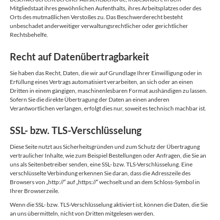
Mitgliedstaat ihres gewöhnlichen Aufenthalts, ihres Arbeitsplatzes oder des
Orts des mutmaßlichen Verstoßes zu. Das Beschwerderecht besteht
unbeschadet anderweitiger verwaltungsrechtlicher oder gerichtlicher
Rechtsbehelfe.
Recht auf Datenübertragbarkeit
Sie haben das Recht, Daten, die wir auf Grundlage Ihrer Einwilligung oder in
Erfüllung eines Vertrags automatisiert verarbeiten, an sich oder an einen
Dritten in einem gängigen, maschinenlesbaren Format aushändigen zu lassen.
Sofern Sie die direkte Übertragung der Daten an einen anderen
Verantwortlichen verlangen, erfolgt dies nur, soweit es technisch machbar ist.
SSL- bzw. TLS-Verschlüsselung
Diese Seite nutzt aus Sicherheitsgründen und zum Schutz der Übertragung
vertraulicher Inhalte, wie zum Beispiel Bestellungen oder Anfragen, die Sie an
uns als Seitenbetreiber senden, eine SSL- bzw. TLS-Verschlüsselung. Eine
verschlüsselte Verbindung erkennen Sie daran, dass die Adresszeile des
Browsers von „http://“ auf „https://“ wechselt und an dem Schloss-Symbol in
Ihrer Browserzeile.
Wenn die SSL- bzw. TLS-Verschlüsselung aktiviert ist, können die Daten, die Sie
an uns übermitteln, nicht von Dritten mitgelesen werden.