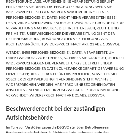
RECHTSGRUNDLAGE, AUF DENEN EINE VERARBEITUNG BERUHT,
ENTNEHMEN SIE DIESER DATENSCHUTZERKLÄRUNG. WENN SIE
WIDERSPRUCH EINLEGEN, WERDEN WIR IHRE BETROFFENEN
PERSONENBEZOGENEN DATEN NICHT MEHR VERARBEITEN, ES SEI
DENN, WIR KÖNNEN ZWINGENDE SCHUTZWÜRDIGE GRÜNDE FÜR DIE
VERARBEITUNG NACHWEISEN, DIE IHRE INTERESSEN, RECHTE UND
FREIHEITEN ÜBERWIEGEN ODER DIE VERARBEITUNG DIENT DER
GELTENDMACHUNG, AUSÜBUNG ODER VERTEIDIGUNG VON
RECHTSANSPRÜCHEN (WIDERSPRUCH NACH ART. 21 ABS. 1 DSGVO).
WERDEN IHRE PERSONENBEZOGENEN DATEN VERARBEITET, UM
DIREKTWERBUNG ZU BETREIBEN, SO HABEN SIE DAS RECHT, JEDERZEIT
WIDERSPRUCH GEGEN DIE VERARBEITUNG SIE BETREFFENDER
PERSONENBEZOGENER DATEN ZUM ZWECKE DERARTIGER WERBUNG
EINZULEGEN; DIES GILT AUCH FÜR DAS PROFILING, SOWEIT ES MIT
SOLCHER DIREKTWERBUNG IN VERBINDUNG STEHT. WENN SIE
WIDERSPRECHEN, WERDEN IHRE PERSONENBEZOGENEN DATEN
ANSCHLIESSEND NICHT MEHR ZUM ZWECKE DER DIREKTWERBUNG
VERWENDET (WIDERSPRUCH NACH ART. 21 ABS. 2 DSGVO).
Beschwerderecht bei der zuständigen
Aufsichtsbehörde
Im Falle von Verstößen gegen die DSGVO steht den Betroffenen ein
Beschwerderecht bei einer Aufsichtsbehörde, insbesondere in dem