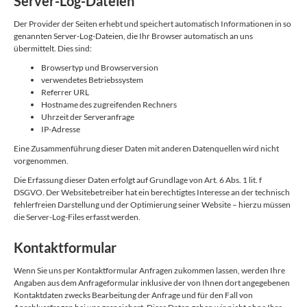
Server-Log-Dateien
Der Provider der Seiten erhebt und speichert automatisch Informationen in so
genannten Server-Log-Dateien, die Ihr Browser automatisch an uns
übermittelt. Dies sind:
Browsertyp und Browserversion
verwendetes Betriebssystem
Referrer URL
Hostname des zugreifenden Rechners
Uhrzeit der Serveranfrage
IP-Adresse
Eine Zusammenführung dieser Daten mit anderen Datenquellen wird nicht
vorgenommen.
Die Erfassung dieser Daten erfolgt auf Grundlage von Art. 6 Abs. 1 lit. f
DSGVO. Der Websitebetreiber hat ein berechtigtes Interesse an der technisch
fehlerfreien Darstellung und der Optimierung seiner Website – hierzu müssen
die Server-Log-Files erfasst werden.
Kontaktformular
Wenn Sie uns per Kontaktformular Anfragen zukommen lassen, werden Ihre
Angaben aus dem Anfrageformular inklusive der von Ihnen dort angegebenen
Kontaktdaten zwecks Bearbeitung der Anfrage und für den Fall von