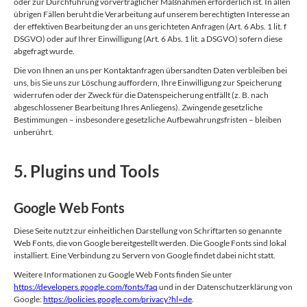
oder zur Durchführung vorvertraglicher Maßnahmen erforderlich ist. In allen
übrigen Fällen beruht die Verarbeitung auf unserem berechtigten Interesse an
der effektiven Bearbeitung der an uns gerichteten Anfragen (Art. 6 Abs. 1 lit. f
DSGVO) oder auf Ihrer Einwilligung (Art. 6 Abs. 1 lit. a DSGVO) sofern diese
abgefragt wurde.
Die von Ihnen an uns per Kontaktanfragen übersandten Daten verbleiben bei
uns, bis Sie uns zur Löschung auffordern, Ihre Einwilligung zur Speicherung
widerrufen oder der Zweck für die Datenspeicherung entfällt (z. B. nach
abgeschlossener Bearbeitung Ihres Anliegens). Zwingende gesetzliche
Bestimmungen – insbesondere gesetzliche Aufbewahrungsfristen – bleiben
unberührt.
5. Plugins und Tools
Google Web Fonts
Diese Seite nutzt zur einheitlichen Darstellung von Schriftarten so genannte
Web Fonts, die von Google bereitgestellt werden. Die Google Fonts sind lokal
installiert. Eine Verbindung zu Servern von Google findet dabei nicht statt.
Weitere Informationen zu Google Web Fonts finden Sie unter
https://developers.google.com/fonts/faq
und in der Datenschutzerklärung von
Google:
https://policies.google.com/privacy?hl=de
.