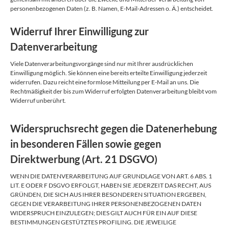
personenbezogenen Daten (z. B. Namen, E-Mail-Adressen o. Ä.) entscheidet.
Widerruf Ihrer Einwilligung zur
Datenverarbeitung
Viele Datenverarbeitungsvorgänge sind nur mit Ihrer ausdrücklichen
Einwilligung möglich. Sie können eine bereits erteilte Einwilligung jederzeit
widerrufen. Dazu reicht eine formlose Mitteilung per E-Mail an uns. Die
Rechtmäßigkeit der bis zum Widerruf erfolgten Datenverarbeitung bleibt vom
Widerruf unberührt.
Widerspruchsrecht gegen die Datenerhebung
in besonderen Fällen sowie gegen
Direktwerbung (Art. 21 DSGVO)
WENN DIE DATENVERARBEITUNG AUF GRUNDLAGE VON ART. 6 ABS. 1
LIT. E ODER F DSGVO ERFOLGT, HABEN SIE JEDERZEIT DAS RECHT, AUS
GRÜNDEN, DIE SICH AUS IHRER BESONDEREN SITUATION ERGEBEN,
GEGEN DIE VERARBEITUNG IHRER PERSONENBEZOGENEN DATEN
WIDERSPRUCH EINZULEGEN; DIES GILT AUCH FÜR EIN AUF DIESE
BESTIMMUNGEN GESTÜTZTES PROFILING. DIE JEWEILIGE