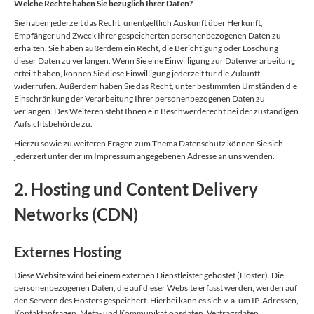
Welche Rechte haben Sie bezüglich Ihrer Daten?
Sie haben jederzeit das Recht, unentgeltlich Auskunft über Herkunft,
Empfänger und Zweck Ihrer gespeicherten personenbezogenen Daten zu
erhalten. Sie haben außerdem ein Recht, die Berichtigung oder Löschung
dieser Daten zu verlangen. Wenn Sie eine Einwilligung zur Datenverarbeitung
erteilt haben, können Sie diese Einwilligung jederzeit für die Zukunft
widerrufen. Außerdem haben Sie das Recht, unter bestimmten Umständen die
Einschränkung der Verarbeitung Ihrer personenbezogenen Daten zu
verlangen. Des Weiteren steht Ihnen ein Beschwerderecht bei der zuständigen
Aufsichtsbehörde zu.
Hierzu sowie zu weiteren Fragen zum Thema Datenschutz können Sie sich
jederzeit unter der im Impressum angegebenen Adresse an uns wenden.
2. Hosting und Content Delivery
Networks (CDN)
Externes Hosting
Diese Website wird bei einem externen Dienstleister gehostet (Hoster). Die
personenbezogenen Daten, die auf dieser Website erfasst werden, werden auf
den Servern des Hosters gespeichert. Hierbei kann es sich v. a. um IP-Adressen,
Kontaktanfragen, Meta- und Kommunikationsdaten, Vertragsdaten,