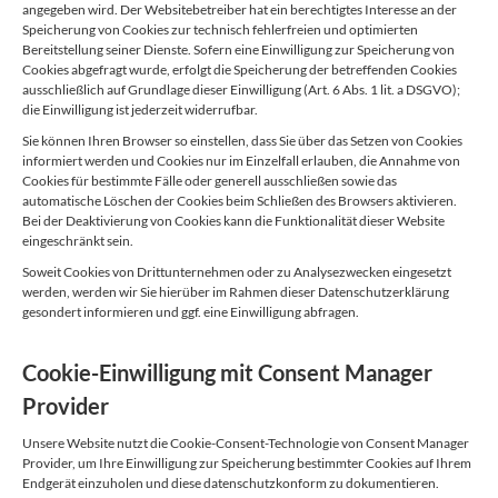
angegeben wird. Der Websitebetreiber hat ein berechtigtes Interesse an der
Speicherung von Cookies zur technisch fehlerfreien und optimierten
Bereitstellung seiner Dienste. Sofern eine Einwilligung zur Speicherung von
Cookies abgefragt wurde, erfolgt die Speicherung der betreffenden Cookies
ausschließlich auf Grundlage dieser Einwilligung (Art. 6 Abs. 1 lit. a DSGVO);
die Einwilligung ist jederzeit widerrufbar.
Sie können Ihren Browser so einstellen, dass Sie über das Setzen von Cookies
informiert werden und Cookies nur im Einzelfall erlauben, die Annahme von
Cookies für bestimmte Fälle oder generell ausschließen sowie das
automatische Löschen der Cookies beim Schließen des Browsers aktivieren.
Bei der Deaktivierung von Cookies kann die Funktionalität dieser Website
eingeschränkt sein.
Soweit Cookies von Drittunternehmen oder zu Analysezwecken eingesetzt
werden, werden wir Sie hierüber im Rahmen dieser Datenschutzerklärung
gesondert informieren und ggf. eine Einwilligung abfragen.
Cookie-Einwilligung mit Consent Manager
Provider
Unsere Website nutzt die Cookie-Consent-Technologie von Consent Manager
Provider, um Ihre Einwilligung zur Speicherung bestimmter Cookies auf Ihrem
Endgerät einzuholen und diese datenschutzkonform zu dokumentieren.