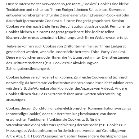
Unsere Internetseiten verwenden so genannte „Cookies“. Cookies sind kleine
Textdateien und richten auf Ihrem Endgerät keinen Schaden an. Sie werden
entweder vorübergehend für die Dauer einer Sitzung (Session-Cookies) oder
dauerhaft (permanente Cookies) auf Ihrem Endgerät gespeichert. Session-
Cookies werden nach Ende Ihres Besuchs automatisch gelöscht. Permanente
Cookies bleiben auf Ihrem Endgerät gespeichert, bis Sie diese selbst
löschen oder eine automatische Löschung durch Ihren Webbrowser erfolgt.
Teilweise können auch Cookies von Drittunternehmen auf Ihrem Endgerät
gespeichert werden, wenn Sie unsere Seite betreten (Third-Party-Cookies).
Diese ermöglichen uns oder Ihnen die Nutzung bestimmter Dienstleistungen
des Drittunternehmens (z.B. Cookies zur Abwicklung von
Zahlungsdienstleistungen).
Cookies haben verschiedene Funktionen. Zahlreiche Cookies sind technisch
notwendig, da bestimmte Webseitenfunktionen ohne diese nicht funktionieren
würden (z.B. die Warenkorbfunktion oder die Anzeige von Videos). Andere
Cookies dienen dazu, das Nutzerverhalten auszuwerten oder Werbung
anzuzeigen.
Cookies, die zur Durchführung des elektronischen Kommunikationsvorgangs
(notwendige Cookies) oder zur Bereitstellung bestimmter, von Ihnen
erwünschter Funktionen (funktionale Cookies, z. B. für die
Warenkorbfunktion) oder zur Optimierung der Webseite (z.B. Cookies zur
Messung des Webpublikums) erforderlich sind, werden auf Grundlage von
Art. 6 Abs. 1 lit. f DSGVO gespeichert, sofern keine andere Rechtsgrundlage