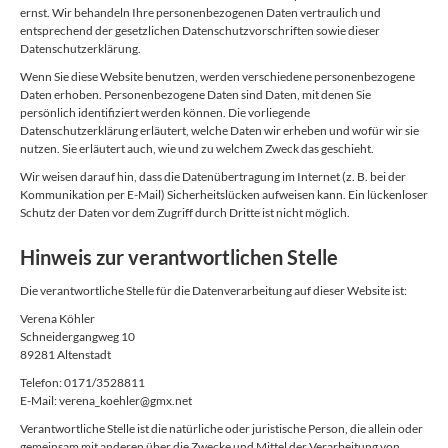
ernst. Wir behandeln Ihre personenbezogenen Daten vertraulich und
entsprechend der gesetzlichen Datenschutzvorschriften sowie dieser
Datenschutzerklärung.
Wenn Sie diese Website benutzen, werden verschiedene personenbezogene
Daten erhoben. Personenbezogene Daten sind Daten, mit denen Sie
persönlich identifiziert werden können. Die vorliegende
Datenschutzerklärung erläutert, welche Daten wir erheben und wofür wir sie
nutzen. Sie erläutert auch, wie und zu welchem Zweck das geschieht.
Wir weisen darauf hin, dass die Datenübertragung im Internet (z. B. bei der
Kommunikation per E-Mail) Sicherheitslücken aufweisen kann. Ein lückenloser
Schutz der Daten vor dem Zugriff durch Dritte ist nicht möglich.
Hinweis zur verantwortlichen Stelle
Die verantwortliche Stelle für die Datenverarbeitung auf dieser Website ist:
Verena Köhler
Schneidergangweg 10
89281 Altenstadt
Telefon: 0171/3528811
E-Mail: verena_koehler@gmx.net
Verantwortliche Stelle ist die natürliche oder juristische Person, die allein oder
gemeinsam mit anderen über die Zwecke und Mittel der Verarbeitung von